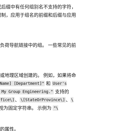
或后缀中有任何组别名不支持的字符，
限制，应用于组名的前缀和后缀与应用
负荷导航链接中的组。 一些常见的前
或地理区域创建的。 例如，如果将命
和
Name] [Department]"
User's
支持的
 My Group Engineering."
、
、
ffice\]
\[StateOrProvince\]
\
视为固定字符串。 示例为
"\
的属性。