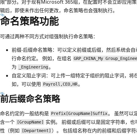
限”部分。对于现有Microsoft 365组，在配置时不会立即
辑后，即使未作出任何更改，命名策略也会强制执行。
命名策略功能
可通过两种不同方式对组强制执行命名策略：
前缀-后缀命名策略
：可以定义前缀或后缀，然后系统会自
行命名约定。 例如，在组名
GRP_CHINA_My Group_Engine
为
。
_Engineering
自定义阻止字词
：可上传一组特定于组织的阻止字词，将在
如，可以使用
。
Payroll,CEO,HR
前后缀命名策略
命名约定的一般结构是
。 虽然可以
Prefix[GroupName]Suffix
含一个
实例。 前缀或后缀可以是固定字符串，也
[GroupName]
性（例如
）。 包括组名称在内的前缀和后缀字符串
[Department]