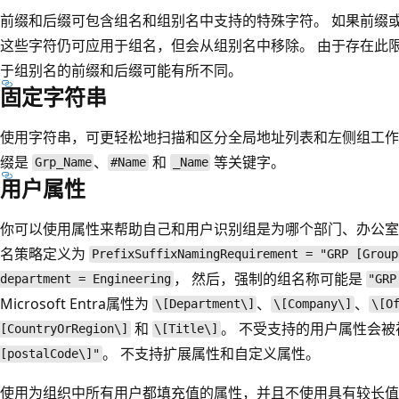
前缀和后缀可包含组名和组别名中支持的特殊字符。 如果前缀
这些字符仍可应用于组名，但会从组别名中移除。 由于存在此
于组别名的前缀和后缀可能有所不同。
固定字符串
使用字符串，可更轻松地扫描和区分全局地址列表和左侧组工作
缀是
、
和
等关键字。
Grp_Name
#Name
_Name
用户属性
你可以使用属性来帮助自己和用户识别组是为哪个部门、办公室
名策略定义为
PrefixSuffixNamingRequirement = "GRP [Group
， 然后，强制的组名称可能是
department = Engineering
"GRP
Microsoft Entra属性为
、
、
\[Department\]
\[Company\]
\[O
和
。 不受支持的用户属性会被
[CountryOrRegion\]
\[Title\]
。 不支持扩展属性和自定义属性。
[postalCode\]"
使用为组织中所有用户都填充值的属性，并且不使用具有较长值