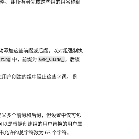
应用策略。 组所有者完成这些组的组名称编
动添加这些前缀或后缀，以对组强制执
中，前缀为
，后缀
ering
GRP_CHINA_
用户创建的组中阻止这些字词。 例
定义多个前缀和后缀，但设置中仅可包
可以是根据创建组的用户替换的用户属
允许的总字符数为 63 个字符。