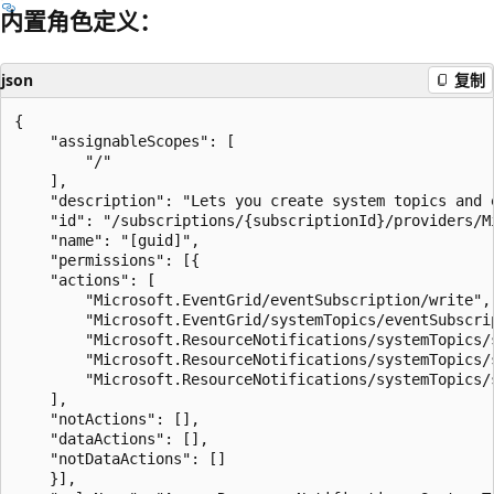
内置角色定义：
json
复制
{

    "assignableScopes": [

        "/"

    ],

    "description": "Lets you create system topics and 
    "id": "/subscriptions/{subscriptionId}/providers/M
    "name": "[guid]",

    "permissions": [{

    "actions": [

        "Microsoft.EventGrid/eventSubscription/write",

        "Microsoft.EventGrid/systemTopics/eventSubscrip
        "Microsoft.ResourceNotifications/systemTopics/s
        "Microsoft.ResourceNotifications/systemTopics/
        "Microsoft.ResourceNotifications/systemTopics/
    ],

    "notActions": [],

    "dataActions": [],

    "notDataActions": []

    }],
