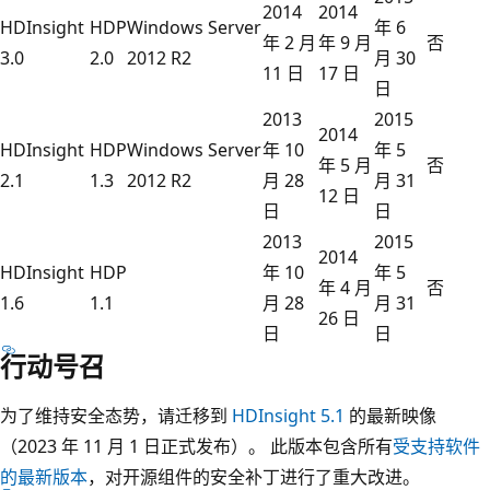
2014
2014
HDInsight
HDP
Windows Server
年 6
年 2 月
年 9 月
否
3.0
2.0
2012 R2
月 30
11 日
17 日
日
2013
2015
2014
HDInsight
HDP
Windows Server
年 10
年 5
年 5 月
否
2.1
1.3
2012 R2
月 28
月 31
12 日
日
日
2013
2015
2014
HDInsight
HDP
年 10
年 5
年 4 月
否
1.6
1.1
月 28
月 31
26 日
日
日
行动号召
为了维持安全态势，请迁移到
HDInsight 5.1
的最新映像
（2023 年 11 月 1 日正式发布）。 此版本包含所有
受支持软件
的最新版本
，对开源组件的安全补丁进行了重大改进。 ​