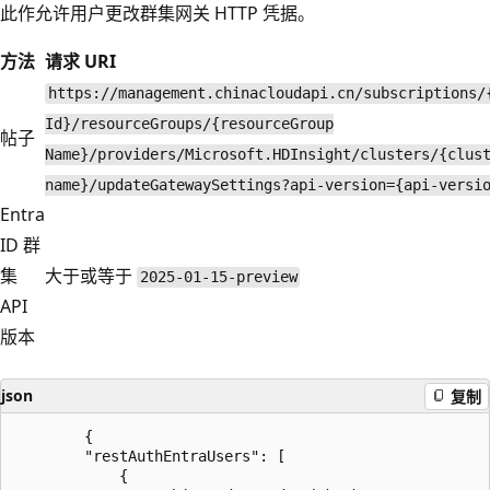
此作允许用户更改群集网关 HTTP 凭据。
方法
请求 URI
https://management.chinacloudapi.cn/subscriptions/
Id}/resourceGroups/{resourceGroup
帖子
Name}/providers/Microsoft.HDInsight/clusters/{clus
name}/updateGatewaySettings?api-version={api-versi
Entra
ID 群
集
大于或等于
2025-01-15-preview
API
版本
json
复制
		{ 

		"restAuthEntraUsers": [ 

			{ 
