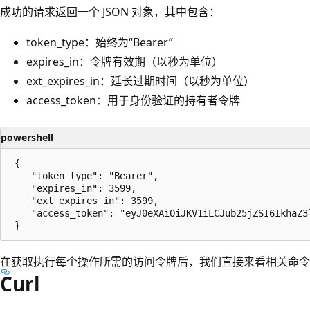
成功的请求返回一个 JSON 对象，其中包含：
token_type：始终为“Bearer”
expires_in：令牌有效期（以秒为单位）
ext_expires_in：延长过期时间（以秒为单位）
access_token：用于身份验证的持有者令牌
powershell
 {

	"token_type": "Bearer",

	"expires_in": 3599,

	"ext_expires_in": 3599,

	"access_token": "eyJ0eXAiOiJKV1iLCJub25jZSI6IkhaZ3lqQ2MxSkxzaXRSbmxzT1FTSHV0bEtBeXhhMU1JTzdyWmluLWF6LUEiLCJhbGciOiJSUzI1NiIsIng1dCI6ImltaTBZMnowZFlLeEJ0dEFxS19UdDVoWUJUayIsImtpZCI6ImltaTBZMnowZFlLeEJ0dEFxS19UdDVoWUJUayJ9.eyJhdWQiOiJodHRwczovL2dyYXBoLm1pY3Jvc29mdC5jb20iLCJpc3MiOiJodHRwczovL3N0cy53aW5kb3dzLm5ldC8wY2QzZGY5OS1lMDJmLTRmZDgtYTdkOC0zYjE5ZWVhZGFiYTUvIiwiaWF0IjoxNzQxMjgzMzUzLCJuYmYiOjE3NDEyODMzNTMsImV4cCI6MTc0MTI4NzI1MywiYWlvIjoiazJSZ1lIRDF1U1R4NGx2bjdmMTdGcXlkZUdwWlBnQT0iLCJhcHBfZGlzcGxheW5hbWUiOiJBenVyZSBIREkgTVNGVCBDbGllbnQiLCJhcHBpZCI6IjAzZDNiNTg5LWFjM2MtNDE4NC1iY2EyLTQ3ZWRiN2Q2ZmVjNiIsImFwcGlkYWNyIjoiMSIsImlkcCI6Imh0dHBzOi8vc3RzLndpbmRvd3MubmV0LzBjZDNkZjk5LWUwMmYtNGZkOC1hN2Q4LTNiMTllZWFkYWJhNS8iLCJpZHR5cCI6ImFwcCIsIm9pZCI6ImQ0NDA3YjQ4LWZmZTctNDJjNS04ZDIwLTdiMTTgwNWE4NCIsInJoIjoiMS5BUnNBbWRfVERDX2cyRS1uMkRzWjdxMnJwUU1BQUFBQUFBQUF3QUFBQUFBQUFBRFlBQUFiQUEuIiwic3ViIjoiZDQ0MDdiNDgtZmZlNy00MmM1LThkMjAtN2IxMzU5ODA1YTg0IiwidGVuYW50X3JlZ2lvbl9zY29wZSI6Ik5BIiwidGlkIjoiMGNkM2RmOTktZTAyZi00ZmQ4LWE3ZDgtM2IxOWVlYWRhYmE1IiwidXRpIjoiLVA1T3JPWGpJVWk0VE12dElTYWRBQSIsInZlciI6IjEuMCIsIndpZHMiOlsiMDk5N2ExZDAtMGQxZC00YWNiLWI0MDgtZDVjYTczMTIxZTkwIl0sInhtc19pZHJlbCI6IjI4IDciLCJ4bXNfdGNkdCI6MTQ4NjM3NDQ2MH0.a9z3ZYyMTRQCoY7dzPYE55DmpNAxqo4a4rrt80A-RpK0NDDAftNkc2hafbLl6gdwEzqRyKc1HExUggFUpKxaLUXc62-u-9emxC12EsNlQYd-ZzG_GRDNoTYrro4RDRL-_gDo2lgBNOi5ZZ4a9UI_pYVvV1b0SBRpgd5bmIV4kI2tDfAVZ1-HMpGscuVkQIy45Tqt4c3gXPoMEZ3UYikbCpErbTNfUFqngE3sARXRV-rB1OMu6ZbN32ijjL-rD8593-IfSpmVDUfE5CMGc-7FuWGOYyUUJmp5AQ1yFpJzqaDBEdPT8kKync1o7eplWXCsPWOnVvAKNf7BuWCRRedBWg"

在获取执行每个操作所需的访问令牌后，我们直接来看相关命令
Curl