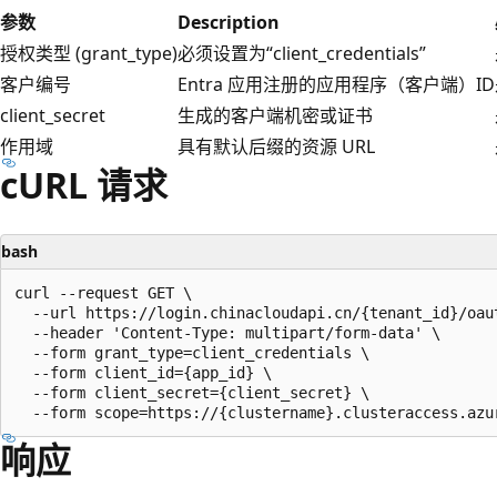
参数
Description
授权类型 (grant_type)
必须设置为“client_credentials”
客户编号
Entra 应用注册的应用程序（客户端）ID
client_secret
生成的客户端机密或证书
作用域
具有默认后缀的资源 URL
cURL 请求
bash
curl --request GET \

  --url https://login.chinacloudapi.cn/{tenant_id}/oaut
  --header 'Content-Type: multipart/form-data' \

  --form grant_type=client_credentials \

  --form client_id={app_id} \

  --form client_secret={client_secret} \

响应