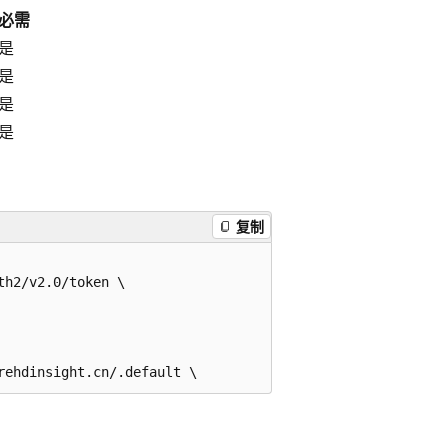
必需
是
是
是
是
复制
h2/v2.0/token \
