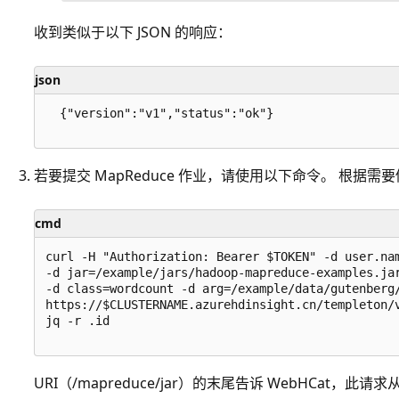
收到类似于以下 JSON 的响应：
json
  {"version":"v1","status":"ok"}

若要提交 MapReduce 作业，请使用以下命令。 根据需要修
cmd
curl -H "Authorization: Bearer $TOKEN" -d user.nam
-d jar=/example/jars/hadoop-mapreduce-examples.jar
-d class=wordcount -d arg=/example/data/gutenberg/
https://$CLUSTERNAME.azurehdinsight.cn/templeton/v
jq -r .id

URI（/mapreduce/jar）的末尾告诉 WebHCat，此请求从