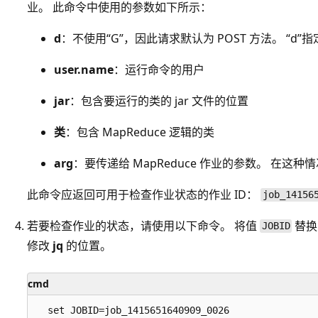
业。 此命令中使用的参数如下所示：
d
：不使用“G”，因此请求默认为 POST 方法。 “d
user.name
：运行命令的用户
jar
：包含要运行的类的 jar 文件的位置
类
：包含 MapReduce 逻辑的类
arg
：要传递给 MapReduce 作业的参数。 在
此命令应返回可用于检查作业状态的作业 ID：
job_14156
若要检查作业的状态，请使用以下命令。 将值
替换
JOBID
修改
jq
的位置。
cmd
  set JOBID=job_1415651640909_0026
