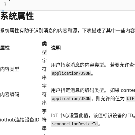
系统属性
系统属性有助于识别消息的内容和源，下表描述了其中一些内容
类
属性
说明
型
字
用户指定消息的内容类型。 若要允许
内容类型
符
。
application/JSON
串
字
用户指定消息的编码类型。 如果 conten
内容编码
符
，则允许的值为
application/JSON
UTF
串
字
IoT 中心设置此值，该值标识设备的 I
iothub连接设备ID
符
。
$connectionDeviceId
串