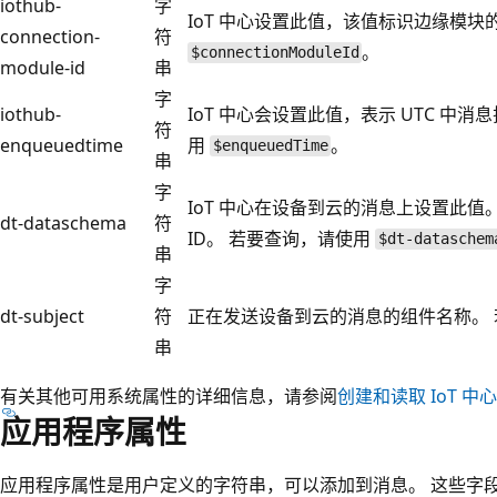
iothub-
字
IoT 中心设置此值，该值标识边缘模块的
connection-
符
。
$connectionModuleId
module-id
串
字
iothub-
IoT 中心会设置此值，表示 UTC 中
符
enqueuedtime
用
。
$enqueuedTime
串
字
IoT 中心在设备到云的消息上设置此
dt-dataschema
符
ID。 若要查询，请使用
$dt-dataschem
串
字
dt-subject
符
正在发送设备到云的消息的组件名称。
串
有关其他可用系统属性的详细信息，请参阅
创建和读取 IoT 中
应用程序属性
应用程序属性是用户定义的字符串，可以添加到消息。 这些字