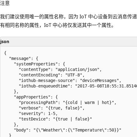
注意
我们建议使用唯一的属性名称，因为 IoT 中心设备到云消息传
有相同名称的属性，IoT 中心将仅发送其中一个属性。
json
{ 

  "message": { 

    "systemProperties": { 

      "contentType": "application/json", 

      "contentEncoding": "UTF-8", 

      "iothub-message-source": "deviceMessages", 

      "iothub-enqueuedtime": "2017-05-08T18:55:31.85146
    }, 

    "appProperties": { 

      "processingPath": "{cold | warm | hot}", 

      "verbose": "{true, false}", 

      "severity": 1-5, 

      "testDevice": "{true | false}" 

    }, 

    "body": "{\"Weather\":{\"Temperature\":50}}" 

  } 
