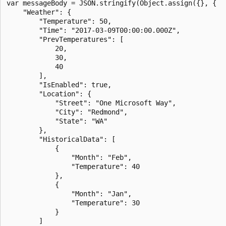
var messageBody = JSON.stringify(Object.assign({}, {

    "Weather": {

        "Temperature": 50,

        "Time": "2017-03-09T00:00:00.000Z",

        "PrevTemperatures": [

            20,

            30,

            40

        ],

        "IsEnabled": true,

        "Location": {

            "Street": "One Microsoft Way",

            "City": "Redmond",

            "State": "WA"

        },

        "HistoricalData": [

            {

                "Month": "Feb",

                "Temperature": 40

            },

            {

                "Month": "Jan",

                "Temperature": 30

            }

        ]
