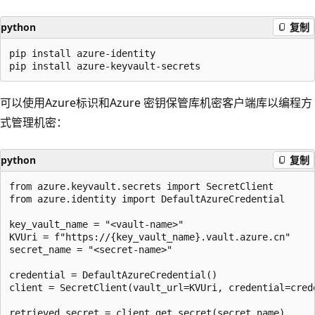
python
复制
pip install azure-identity

可以使用Azure标识和Azure 密钥保管库机密客户端库以编程方
式管理机密：
python
复制
from azure.keyvault.secrets import SecretClient

from azure.identity import DefaultAzureCredential

key_vault_name = "<vault-name>"

KVUri = f"https://{key_vault_name}.vault.azure.cn"

secret_name = "<secret-name>"

credential = DefaultAzureCredential()

client = SecretClient(vault_url=KVUri, credential=crede
retrieved_secret = client.get_secret(secret_name)
