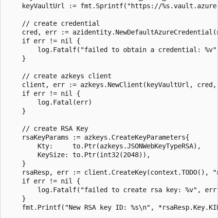
	keyVaultUrl := fmt.Sprintf("https://%s.vault.azure.cn/", keyVaultName)

	// create credential

	cred, err := azidentity.NewDefaultAzureCredential(nil)

	if err != nil {

		log.Fatalf("failed to obtain a credential: %v", err)

	}

	// create azkeys client

	client, err := azkeys.NewClient(keyVaultUrl, cred, nil)

	if err != nil {

		log.Fatal(err)

	}

	// create RSA Key

	rsaKeyParams := azkeys.CreateKeyParameters{

		Kty:     to.Ptr(azkeys.JSONWebKeyTypeRSA),

		KeySize: to.Ptr(int32(2048)),

	}

	rsaResp, err := client.CreateKey(context.TODO(), "new-rsa-key", rsaKeyParams, nil)

	if err != nil {

		log.Fatalf("failed to create rsa key: %v", err)

	}

	fmt.Printf("New RSA key ID: %s\n", *rsaResp.Key.KID)
