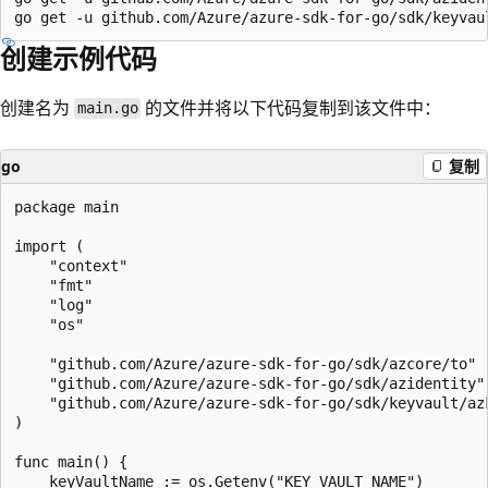
创建示例代码
创建名为
的文件并将以下代码复制到该文件中：
main.go
go
复制
package main

import (

	"context"

	"fmt"

	"log"

	"os"

	"github.com/Azure/azure-sdk-for-go/sdk/azcore/to"

	"github.com/Azure/azure-sdk-for-go/sdk/azidentity"

	"github.com/Azure/azure-sdk-for-go/sdk/keyvault/azkeys"

)

func main() {

	keyVaultName := os.Getenv("KEY_VAULT_NAME")
