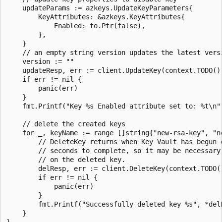
	updateParams := azkeys.UpdateKeyParameters{

		KeyAttributes: &azkeys.KeyAttributes{

			Enabled: to.Ptr(false),

		},

	}

	// an empty string version updates the latest version of the key

	version := ""

	updateResp, err := client.UpdateKey(context.TODO(), "new-rsa-key", version, updateParams, nil)

	if err != nil {

		panic(err)

	}

	fmt.Printf("Key %s Enabled attribute set to: %t\n", *updateResp.Key.KID, *updateResp.Attributes.Enabled)

	// delete the created keys

	for _, keyName := range []string{"new-rsa-key", "new-ec-key"} {

		// DeleteKey returns when Key Vault has begun deleting the key. That can take several

		// seconds to complete, so it may be necessary to wait before performing other operations

		// on the deleted key.

		delResp, err := client.DeleteKey(context.TODO(), keyName, nil)

		if err != nil {

			panic(err)

		}

		fmt.Printf("Successfully deleted key %s", *delResp.Key.KID)

	}
