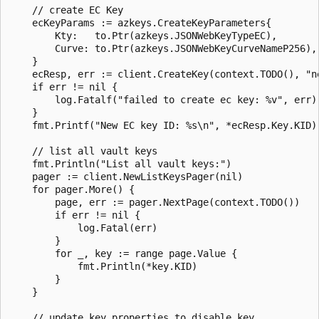
	// create EC Key

	ecKeyParams := azkeys.CreateKeyParameters{

		Kty:   to.Ptr(azkeys.JSONWebKeyTypeEC),

		Curve: to.Ptr(azkeys.JSONWebKeyCurveNameP256),

	}

	ecResp, err := client.CreateKey(context.TODO(), "new-ec-key", ecKeyParams, nil)

	if err != nil {

		log.Fatalf("failed to create ec key: %v", err)

	}

	fmt.Printf("New EC key ID: %s\n", *ecResp.Key.KID)

	// list all vault keys

	fmt.Println("List all vault keys:")

	pager := client.NewListKeysPager(nil)

	for pager.More() {

		page, err := pager.NextPage(context.TODO())

		if err != nil {

			log.Fatal(err)

		}

		for _, key := range page.Value {

			fmt.Println(*key.KID)

		}

	}

	// update key properties to disable key
