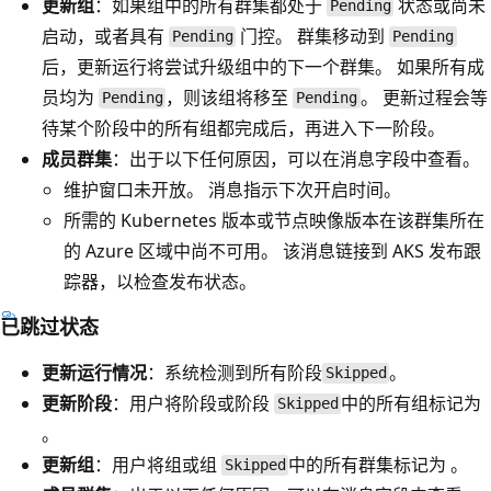
更新组
：如果组中的所有群集都处于
状态或尚未
Pending
启动，或者具有
门控。 群集移动到
Pending
Pending
后，更新运行将尝试升级组中的下一个群集。 如果所有成
员均为
，则该组将移至
。 更新过程会等
Pending
Pending
待某个阶段中的所有组都完成后，再进入下一阶段。
成员群集
：出于以下任何原因，可以在消息字段中查看。
维护窗口未开放。 消息指示下次开启时间。
所需的 Kubernetes 版本或节点映像版本在该群集所在
的 Azure 区域中尚不可用。 该消息链接到 AKS 发布跟
踪器，以检查发布状态。
已跳过状态
更新运行情况
：系统检测到所有阶段
。
Skipped
更新阶段
：用户将阶段或阶段
中的所有组标记为
Skipped
。
更新组
：用户将组或组
中的所有群集标记为 。
Skipped