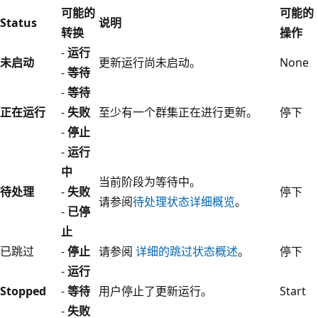
可能的
可能的
Status
说明
转换
操作
-
运行
未启动
更新运行尚未启动。
None
-
等待
-
等待
正在运行
-
失败
至少有一个群集正在进行更新。
停下
-
停止
-
运行
中
当前阶段为等待中。
待处理
-
失败
停下
请参阅
待处理状态详细概览
。
-
已停
止
已跳过
-
停止
请参阅
详细的跳过状态概述
。
停下
-
运行
Stopped
-
等待
用户停止了更新运行。
Start
-
失败