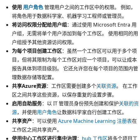
使用
用户角色
管理用户之间的工作区中的权限。 例如，
将角色用于数据科学家、机器学习工程师或管理员。
将访问权限分配给用户组
：通过使用 Microsoft Entra 用
户组，无需将单个用户添加到每个工作区。 使用相同的用
户组授予其他资源访问权限。
为每个项目创建工作区
：虽然一个工作区可以用于多个项
目，但将其限制为每个工作区对应一个项目，可以让成本
报告具体到项目级别。 它还允许您在每个项目的范围内管
理数据存储等配置。
共享Azure资源
：工作区需要创建多个
关联资源
。 在工作
区之间共享这些资源，以保存重复的设置步骤。
启用自助服务
：以 IT 管理员身份预先创建和保护
关联的资
源
，并使用
用户角色
让数据科学家自行创建工作区。
共享资产
：可以使用
Azure Machine Learning 注册表
在
工作区之间共享资产。
使用中心工作区进行集中治理
：
hub 工作区
将多个项目工