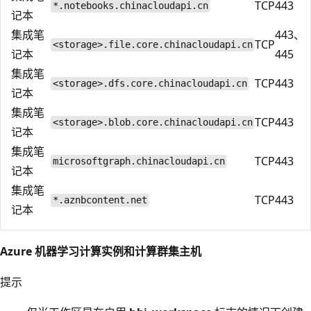
TCP
443
*.notebooks.chinacloudapi.cn
记本
集成笔
443、
TCP
<storage>.file.core.chinacloudapi.cn
记本
445
集成笔
TCP
443
<storage>.dfs.core.chinacloudapi.cn
记本
集成笔
TCP
443
<storage>.blob.core.chinacloudapi.cn
记本
集成笔
TCP
443
microsoftgraph.chinacloudapi.cn
记本
集成笔
TCP
443
*.aznbcontent.net
记本
Azure 机器学习计算实例和计算群集主机
提示