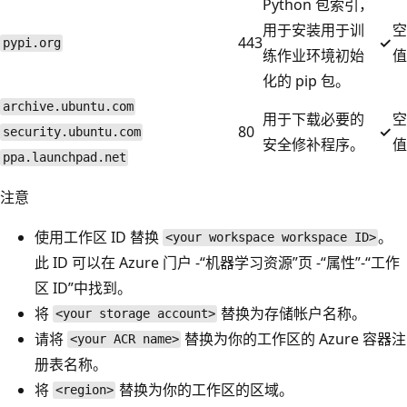
Python 包索引，
用于安装用于训
空
443
✓
pypi.org
练作业环境初始
值
化的 pip 包。
archive.ubuntu.com
用于下载必要的
空
80
✓
security.ubuntu.com
安全修补程序。
值
ppa.launchpad.net
注意
使用工作区 ID 替换
。
<your workspace workspace ID>
此 ID 可以在 Azure 门户 -“机器学习资源”页 -“属性”-“工作
区 ID”中找到。
将
替换为存储帐户名称。
<your storage account>
请将
替换为你的工作区的 Azure 容器注
<your ACR name>
册表名称。
将
替换为你的工作区的区域。
<region>