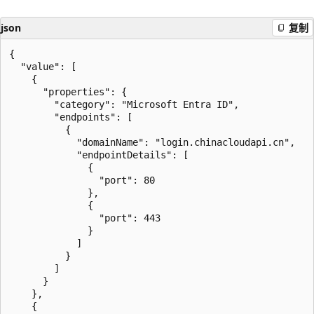
json
复制
{

  "value": [

    {

      "properties": {

        "category": "Microsoft Entra ID",

        "endpoints": [

          {

            "domainName": "login.chinacloudapi.cn",

            "endpointDetails": [

              {

                "port": 80

              },

              {

                "port": 443

              }

            ]

          }

        ]

      }

    },

    {
