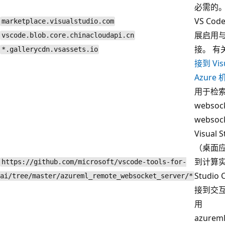
必需的。
VS Co
marketplace.visualstudio.com
展启用
vscode.blob.core.chinacloudapi.cn
接。 有
*.gallerycdn.vsassets.io
接到 Vis
Azur
用于检
webso
webso
Visual
（桌面
到计算实例
https://github.com/microsoft/vscode-tools-for-
Studi
ai/tree/master/azureml_remote_websocket_server/*
接到交
用
azurem