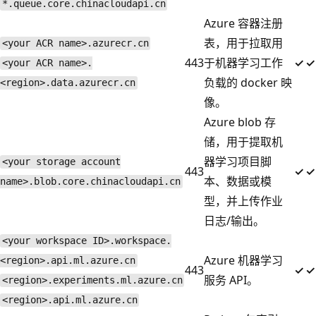
*.queue.core.chinacloudapi.cn
Azure 容器注册
表，用于拉取用
<your ACR name>.azurecr.cn
443
于机器学习工作
✓
✓
<your ACR name>.
负载的 docker 映
<region>.data.azurecr.cn
像。
Azure blob 存
储，用于提取机
器学习项目脚
<your storage account
443
✓
✓
本、数据或模
name>.blob.core.chinacloudapi.cn
型，并上传作业
日志/输出。
<your workspace ID>.workspace.
Azure 机器学习
<region>.api.ml.azure.cn
443
✓
✓
服务 API。
<region>.experiments.ml.azure.cn
<region>.api.ml.azure.cn