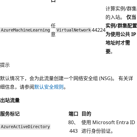
计算实例/群集
的入站。
仅当
任
实例/群集配置
44224
AzureMachineLearning
VirtualNetwork
意
为使用公共 IP
地址时才需
要
。
提示
默认情况下，会为此流量创建一个网络安全组 (NSG)。 有关详
细信息，请参阅
默认安全规则
。
出站流量
服务标记
端口
目的
80、
使用 Microsoft Entra ID
AzureActiveDirectory
443
进行身份验证。