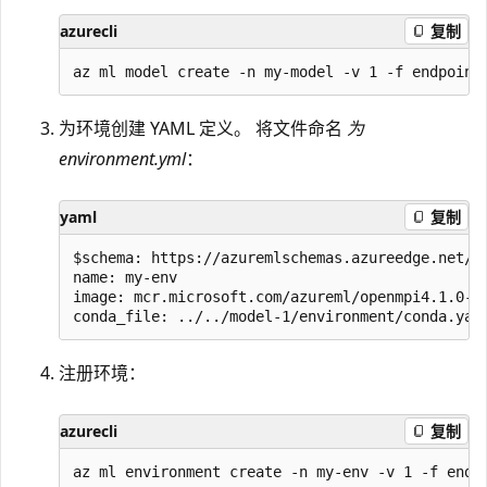
azurecli
复制
为环境创建 YAML 定义。 将文件命名
为
environment.yml
：
yaml
复制
$schema: https://azuremlschemas.azureedge.net/la
name: my-env

image: mcr.microsoft.com/azureml/openmpi4.1.0-ub
注册环境：
azurecli
复制