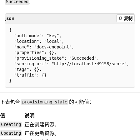
.
Succeeded
json
复制
{

  "auth_mode": "key",

  "location": "local",

  "name": "docs-endpoint",

  "properties": {},

  "provisioning_state": "Succeeded",

  "scoring_uri": "http://localhost:49158/score",

  "tags": {},

  "traffic": {}

下表包含
的可能值：
provisioning_state
值
说明
正在创建资源。
Creating
正在更新资源。
Updating