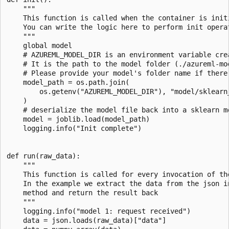
    """

    This function is called when the container is init
    You can write the logic here to perform init opera
    """

    global model

    # AZUREML_MODEL_DIR is an environment variable crea
    # It is the path to the model folder (./azureml-mod
    # Please provide your model's folder name if there 
    model_path = os.path.join(

        os.getenv("AZUREML_MODEL_DIR"), "model/sklearn_
    )

    # deserialize the model file back into a sklearn mo
    model = joblib.load(model_path)

    logging.info("Init complete")

def run(raw_data):

    """

    This function is called for every invocation of th
    In the example we extract the data from the json i
    method and return the result back

    """

    logging.info("model 1: request received")

    data = json.loads(raw_data)["data"]
