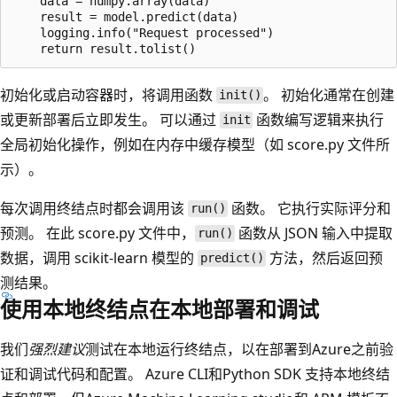
    data = numpy.array(data)

    result = model.predict(data)

    logging.info("Request processed")

初始化或启动容器时，将调用函数
。 初始化通常在创建
init()
或更新部署后立即发生。 可以通过
函数编写逻辑来执行
init
全局初始化操作，例如在内存中缓存模型（如 score.py
文件所
示）。
每次调用终结点时都会调用该
函数。 它执行实际评分和
run()
预测。 在此 score.py
文件中，
函数从 JSON 输入中提取
run()
数据，调用 scikit-learn 模型的
方法，然后返回预
predict()
测结果。
使用本地终结点在本地部署和调试
我们
强烈建议
测试在本地运行终结点，以在部署到Azure之前验
证和调试代码和配置。 Azure CLI和Python SDK 支持本地终结