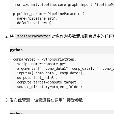
from azureml.pipeline.core.graph import PipelinePa
pipeline_param = PipelineParameter(

  name="pipeline_arg",

将
对象作为参数添加到管道中的任何
PipelineParameter
python
compareStep = PythonScriptStep(

  script_name="compare.py",

  arguments=["--comp_data1", comp_data1, "--comp_d
  inputs=[ comp_data1, comp_data2],

  outputs=[out_data3],

  compute_target=compute_target,

发布此管道，该管道将在调用时接受参数：
python