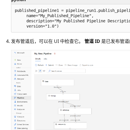
published_pipeline1 = pipeline_run1.publish_pipeli
     name="My_Published_Pipeline",

     description="My Published Pipeline Descriptio
发布管道后，可以在 UI 中检查它。
管道 ID
是已发布管道