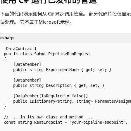
下面的代码演示如何从 C# 异步调用管道。 部分代码片段仅显
误处理。 它不属于Microsoft示例。
csharp
[DataContract]

public class SubmitPipelineRunRequest

{

    [DataMember]

    public string ExperimentName { get; set; }

    [DataMember]

    public string Description { get; set; }

    [DataMember(IsRequired = false)]

    public IDictionary<string, string> ParameterAssignm
}

// ... in its own class and method ... 

const string RestEndpoint = "your-pipeline-endpoint";
