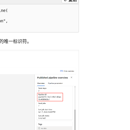
ne(

n",

的唯一标识符。