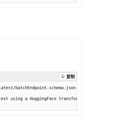
复制
atest/batchEndpoint.schema.json

ext using a HuggingFace transformer model.
