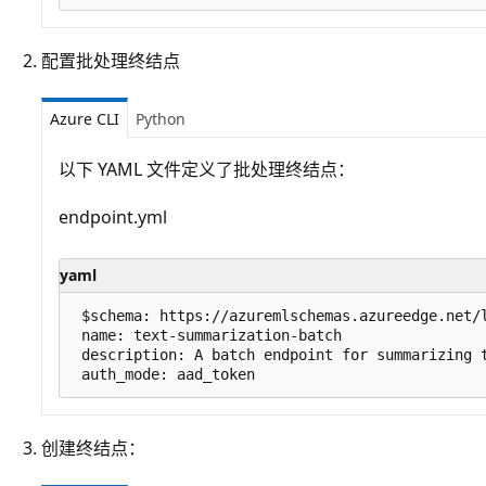
配置批处理终结点
Azure CLI
Python
以下 YAML 文件定义了批处理终结点：
endpoint.yml
yaml
 $schema: https://azuremlschemas.azureedge.net/l
 name: text-summarization-batch

 description: A batch endpoint for summarizing t
创建终结点：