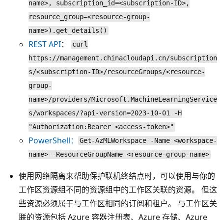
name>, subscription_id=<subscription-ID>,
resource_group=<resource-group-
name>).get_details()
REST API
：
curl
https://management.chinacloudapi.cn/subscription
s/<subscription-ID>/resourceGroups/<resource-
group-
name>/providers/Microsoft.MachineLearningService
s/workspaces/?api-version=2023-10-01 -H
"Authorization:Bearer <access-token>"
PowerShell：
Get-AzMLWorkspace -Name <workspace-
name> -ResourceGroupName <resource-group-name>
使用网络隔离来帮助保护联机终结点时，可以使用与你的
工作区资源组不同的资源组中的工作区关联的资源。 但这
些资源必须属于与工作区相同的订阅和租户。 与工作区关
联的资源包括 Azure 容器注册表、Azure 存储、Azure