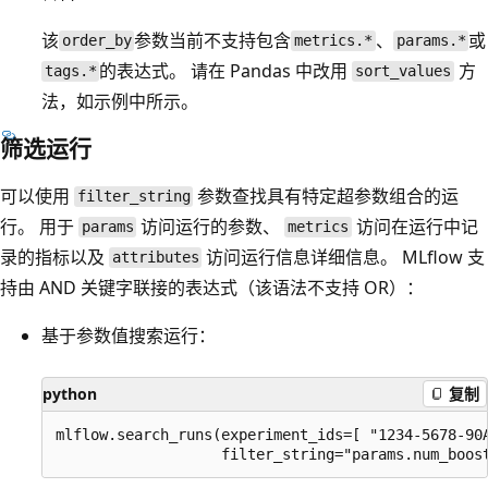
该
参数当前不支持包含
、
或
order_by
metrics.*
params.*
的表达式。 请在 Pandas 中改用
方
tags.*
sort_values
法，如示例中所示。
筛选运行
可以使用
参数查找具有特定超参数组合的运
filter_string
行。 用于
访问运行的参数、
访问在运行中记
params
metrics
录的指标以及
访问运行信息详细信息。 MLflow 支
attributes
持由 AND 关键字联接的表达式（该语法不支持 OR）：
基于参数值搜索运行：
python
复制
mlflow.search_runs(experiment_ids=[ "1234-5678-90A