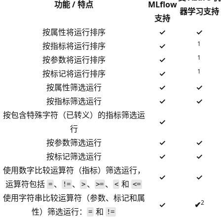
功能 / 特点
MLflow
器学习支持
支持
按属性将运行排序
✓
✓
1
按指标将运行排序
✓
1
按参数将运行排序
✓
1
按标记将运行排序
✓
按属性筛选运行
✓
✓
按指标筛选运行
✓
✓
按包含特殊字符（已转义）的指标筛选运
✓
行
按参数筛选运行
✓
✓
按标记筛选运行
✓
✓
使用数字比较运算符（指标）筛选运行，
✓
✓
运算符包括
、
、
、
、
和
=
!=
>
>=
<
<=
使用字符串比较运算符（参数、标记和属
2
✓
✔
性）筛选运行：
和
=
!=