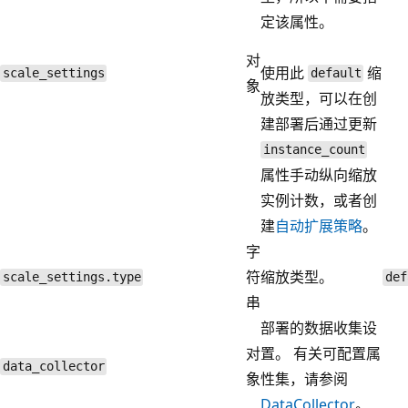
定该属性。
对
使用此
缩
scale_settings
default
象
放类型，可以在创
建部署后通过更新
instance_count
属性手动纵向缩放
实例计数，或者创
建
自动扩展策略
。
字
符
缩放类型。
scale_settings.type
def
串
部署的数据收集设
对
置。 有关可配置属
data_collector
象
性集，请参阅
DataCollector
。