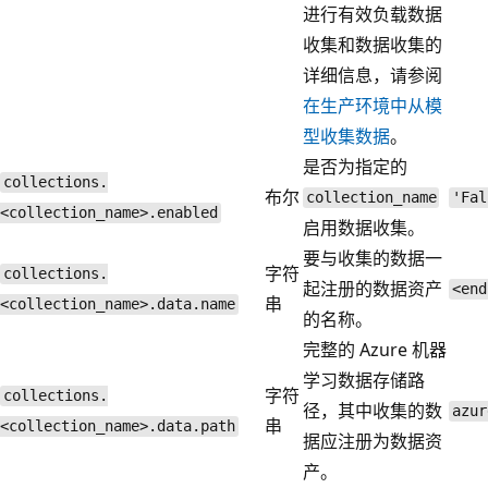
进行有效负载数据
收集和数据收集的
详细信息，请参阅
在生产环境中从模
型收集数据
。
是否为指定的
collections.
布尔
collection_name
'Fal
<collection_name>.enabled
启用数据收集。
要与收集的数据一
字符
collections.
起注册的数据资产
<end
串
<collection_name>.data.name
的名称。
完整的 Azure 机器
学习数据存储路
字符
collections.
径，其中收集的数
azur
串
<collection_name>.data.path
据应注册为数据资
产。