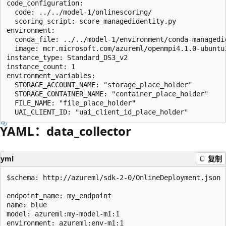
code_configuration:

  code: ../../model-1/onlinescoring/

  scoring_script: score_managedidentity.py

environment: 

  conda_file: ../../model-1/environment/conda-managedid
  image: mcr.microsoft.com/azureml/openmpi4.1.0-ubuntu2
instance_type: Standard_DS3_v2

instance_count: 1

environment_variables:

  STORAGE_ACCOUNT_NAME: "storage_place_holder"

  STORAGE_CONTAINER_NAME: "container_place_holder"

  FILE_NAME: "file_place_holder"

YAML：data_collector
yml
复制
$schema: http://azureml/sdk-2-0/OnlineDeployment.json

endpoint_name: my_endpoint 

name: blue 

model: azureml:my-model-m1:1 

environment: azureml:env-m1:1 
