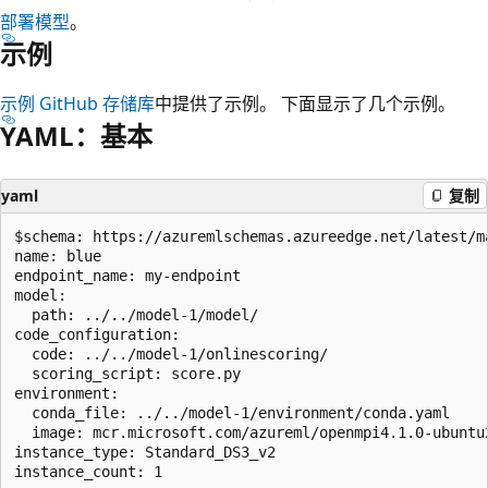
部署模型
。
示例
示例 GitHub 存储库
中提供了示例。 下面显示了几个示例。
YAML：基本
yaml
复制
$schema: https://azuremlschemas.azureedge.net/latest/m
name: blue

endpoint_name: my-endpoint

model:

  path: ../../model-1/model/

code_configuration:

  code: ../../model-1/onlinescoring/

  scoring_script: score.py

environment: 

  conda_file: ../../model-1/environment/conda.yaml

  image: mcr.microsoft.com/azureml/openmpi4.1.0-ubuntu2
instance_type: Standard_DS3_v2
