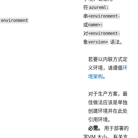
符
azureml:
串
<environment-
environment
或
name>:
对
<environment-
象
语法。
version>
若要以内联方式定
义环境，请遵循
环
境架构
。
对于生产方案，最
佳做法应该是单独
创建环境并在此处
引用环境。
必需。
用于部署的
字
VM 大小。 有关支