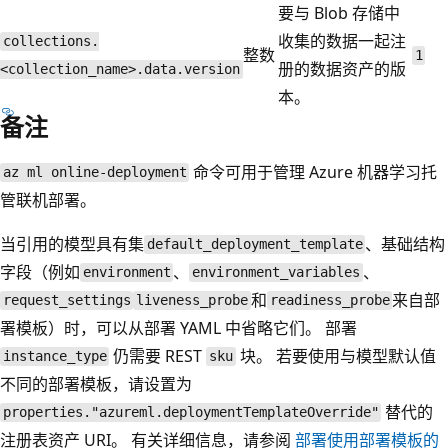
要与 Blob 存储中
收集的数据一起注
collections.
整数
1
册的数据资产的版
<collection_name>.data.version
本。
备注
命令可用于管理 Azure 机器学习托
az ml online-deployment
管联机部署。
当引用的模型具有集
、基础结构
default_deployment_template
字段（例如
、
、
environment
environment_variables
和
来自部
request_settings
liveness_probe
readiness_probe
署模板）时，可以从部署 YAML 中省略它们。 部署
仍需要 REST
块。 若要使用与模型默认值
instance_type
sku
不同的部署模板，请设置为
替代的
properties."azureml.deploymentTemplateOverride"
注册表资产 URI。 有关详细信息，请参阅
部署使用部署模板的