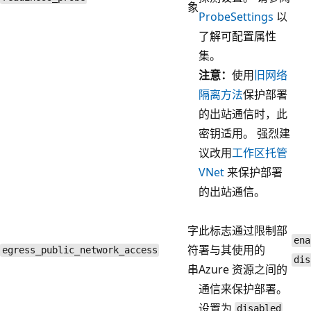
象
ProbeSettings
以
了解可配置属性
集。
注意：
使用
旧网络
隔离方法
保护部署
的出站通信时，此
密钥适用。 强烈建
议改用
工作区托管
VNet
来保护部署
的出站通信。
字
此标志通过限制部
ena
符
署与其使用的
egress_public_network_access
dis
串
Azure 资源之间的
通信来保护部署。
设置为
disabled