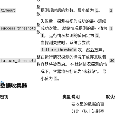
整
探测超时后的秒数。最小值为
。
timeout
1
2
数
失败后，探测被视为成功的最小连续
整
成功次数。 就绪情况探测的最小值为
success_threshold
1
数
。 运行情况探测的值固定为
。
1
1
当探测失败时，系统会尝试
次，然后放弃。
failure_threshold
整
在运行情况探测的情况下放弃意味着
failure_threshold
30
数
容器将被重启。 在就绪情况探测的情
况下，容器将被标记为“未就绪”。 最
小值为
。
1
数据收集器
密钥
类型
说明
默认
要收集的数据的百
分比（以十进制率