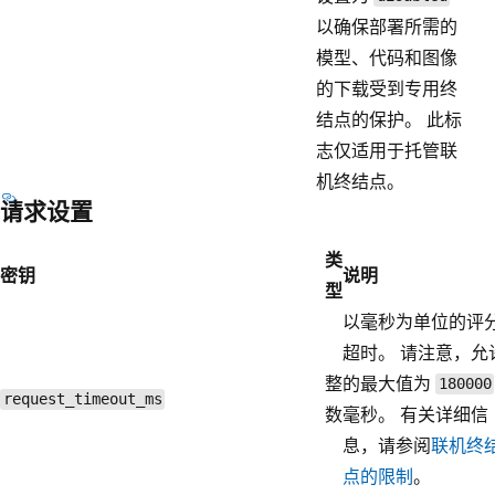
以确保部署所需的
模型、代码和图像
的下载受到专用终
结点的保护。 此标
志仅适用于托管联
机终结点。
请求设置
类
密钥
说明
型
以毫秒为单位的评
超时。 请注意，允
整
的最大值为
180000
request_timeout_ms
数
毫秒。 有关详细信
息，请参阅
联机终
点的限制
。