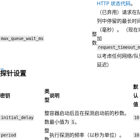
HTTP 状态代码
。
（已弃用）请求在
列中停留的最长时
（毫秒）。 （现在
整
加
max_queue_wait_ms
数
request_timeout_
以考虑任何网络/队
延迟）
探针设置
默
类
密钥
说明
认
型
值
整
容器启动后且在探测启动前的秒数。
initial_delay
10
数
最小值为
。
1
整
执行探测的频率（以秒为单位）。
period
10
数