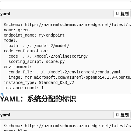
yaml
复制
$schema: https://azuremlschemas.azureedge.net/latest/m
name: green

endpoint_name: my-endpoint

model:

  path: ../../model-2/model/

code_configuration:

  code: ../../model-2/onlinescoring/

  scoring_script: score.py

environment:

  conda_file: ../../model-2/environment/conda.yaml

  image: mcr.microsoft.com/azureml/openmpi4.1.0-ubuntu2
instance_type: Standard_DS3_v2

YAML：系统分配的标识
yaml
复制
$schema: https://azuremlschemas.azureedge.net/latest/m
name: blue
