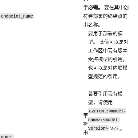
字
必需。
要在其中创
符
建部署的终结点的
endpoint_name
串
名称。
要用于部署的模
型。 此值可以是对
工作区中现有版本
受控模型的引用，
也可以是对内联模
型规范的引用。
若要引用现有模
型，请使用
azureml:<model-
字
name>:<model-
符
语法。
version>
串
model