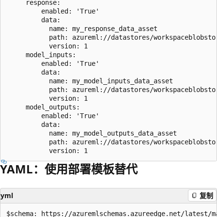
     response:

         enabled: 'True' 

         data: 

           name: my_response_data_asset

           path: azureml://datastores/workspaceblobsto
           version: 1 

     model_inputs:

         enabled: 'True'

         data: 

           name: my_model_inputs_data_asset

           path: azureml://datastores/workspaceblobsto
           version: 1 

     model_outputs:

         enabled: 'True'

         data: 

           name: my_model_outputs_data_asset

           path: azureml://datastores/workspaceblobsto
YAML：使用部署模板替代
yml
复制
$schema: https://azuremlschemas.azureedge.net/latest/m