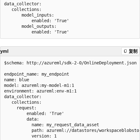
data_collector:

   collections:

       model_inputs:

           enabled: 'True' 

       model_outputs:

yml
复制
$schema: http://azureml/sdk-2-0/OnlineDeployment.json

endpoint_name: my_endpoint

name: blue 

model: azureml:my-model-m1:1 

environment: azureml:env-m1:1 

data_collector:

   collections:

     request: 

         enabled: 'True'

         data: 

           name: my_request_data_asset 

           path: azureml://datastores/workspaceblobsto
           version: 1 
