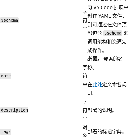
习 VS Code 扩展来
字
创作 YAML 文件，
符
$schema
则可通过在文件顶
串
部包含
来
$schema
调用架构和资源完
成操作。
必需。
部署的名
字
称。
符
name
串
在
此处
定义命名规
则。
字
符
部署的说明。
description
串
对
部署的标记字典。
tags
象