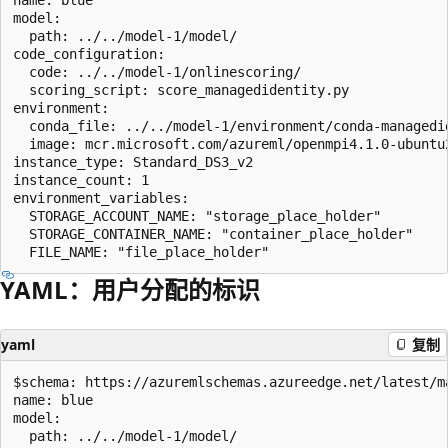
model:

  path: ../../model-1/model/

code_configuration:

  code: ../../model-1/onlinescoring/

  scoring_script: score_managedidentity.py

environment:

  conda_file: ../../model-1/environment/conda-managedid
  image: mcr.microsoft.com/azureml/openmpi4.1.0-ubuntu2
instance_type: Standard_DS3_v2

instance_count: 1

environment_variables:

  STORAGE_ACCOUNT_NAME: "storage_place_holder"

  STORAGE_CONTAINER_NAME: "container_place_holder"

YAML：用户分配的标识
yaml
复制
$schema: https://azuremlschemas.azureedge.net/latest/m
name: blue

model:

  path: ../../model-1/model/
