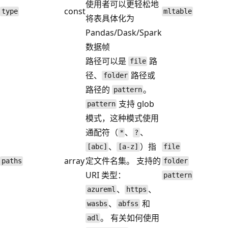
使用者可以更轻松地
const
type
mltable
将表具体化为
Pandas/Dask/Spark
数据帧
路径可以是
路
file
径、
路径或
folder
路径的
。
pattern
支持 glob
pattern
模式，这种模式使用
通配符（
、
、
*
?
、
）指
[abc]
[a-z]
file
array
定文件名集。 支持的
paths
folder
URI 类型：
pattern
、
、
azureml
https
、
和
wasbs
abfss
。 有关如何使用
adl