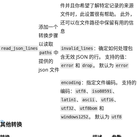
件并且你希望了解特定记录的来源
文件时，此设置很有帮助。 此外，
还可以在文件路径中保留有用的信
添加一个
息
转换步骤
以读取
：确定如何处理包
read_json_lines
invalid_lines
中
paths
含无效 JSON 的行。 支持的值：
提供的
和
。 默认为
error
drop
error
json 文件
：指定文件编码。 支持的
encoding
编码：
、
、
utf8
iso88591
、
、
、
latin1
ascii
utf16
、
和
utf32
utf8bom
。 默认为
windows1252
utf8
其他转换