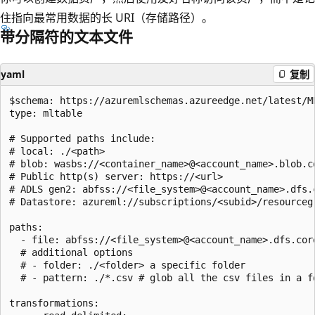
住指向最常用数据的长 URI（存储路径）。
带分隔符的文本文件
yaml
复制
$schema: https://azuremlschemas.azureedge.net/latest/ML
type: mltable

# Supported paths include:

# local: ./<path>

# blob: wasbs://<container_name>@<account_name>.blob.co
# Public http(s) server: https://<url>

# ADLS gen2: abfss://<file_system>@<account_name>.dfs.c
# Datastore: azureml://subscriptions/<subid>/resourceg
paths:

  - file: abfss://<file_system>@<account_name>.dfs.cor
  # additional options

  # - folder: ./<folder> a specific folder

  # - pattern: ./*.csv # glob all the csv files in a fo
transformations:
