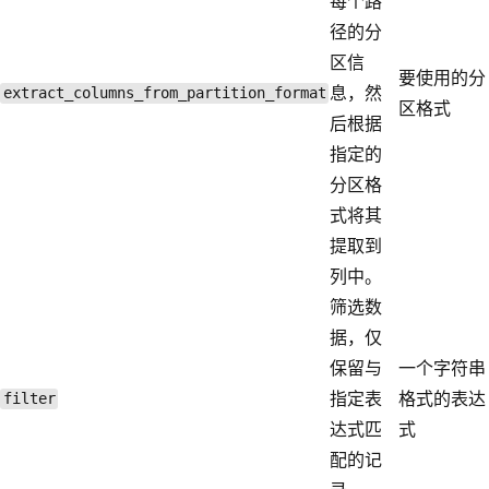
每个路
径的分
区信
要使用的分
息，然
extract_columns_from_partition_format
区格式
后根据
指定的
分区格
式将其
提取到
列中。
筛选数
据，仅
保留与
一个字符串
指定表
格式的表达
filter
达式匹
式
配的记