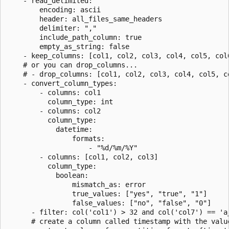
    - read_delimited:

        encoding: ascii

        header: all_files_same_headers

        delimiter: ","

        include_path_column: true

        empty_as_string: false

    - keep_columns: [col1, col2, col3, col4, col5, col6
    # or you can drop_columns...

    # - drop_columns: [col1, col2, col3, col4, col5, co
    - convert_column_types:

        - columns: col1

          column_type: int

        - columns: col2

          column_type:

            datetime:

                formats:

                    - "%d/%m/%Y"

        - columns: [col1, col2, col3] 

          column_type:

            boolean:

                mismatch_as: error

                true_values: ["yes", "true", "1"]

                false_values: ["no", "false", "0"]

      - filter: col('col1') > 32 and col('col7') == 'a_
      # create a column called timestamp with the valu