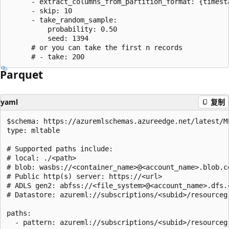
      - extract_columns_from_partition_format: {timesta
      - skip: 10

      - take_random_sample:

          probability: 0.50

          seed: 1394

      # or you can take the first n records

Parquet
yaml
复制
$schema: https://azuremlschemas.azureedge.net/latest/ML
type: mltable

# Supported paths include:

# local: ./<path>

# blob: wasbs://<container_name>@<account_name>.blob.co
# Public http(s) server: https://<url>

# ADLS gen2: abfss://<file_system>@<account_name>.dfs.c
# Datastore: azureml://subscriptions/<subid>/resourceg
paths:

  - pattern: azureml://subscriptions/<subid>/resourceg