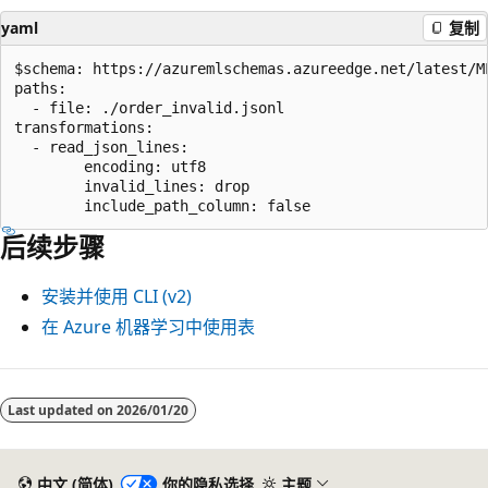
yaml
复制
$schema: https://azuremlschemas.azureedge.net/latest/ML
paths:

  - file: ./order_invalid.jsonl

transformations:

  - read_json_lines:

        encoding: utf8

        invalid_lines: drop

后续步骤
安装并使用 CLI (v2)
在 Azure 机器学习中使用表
Last updated on
2026/01/20
中文 (简体)
你的隐私选择
主题