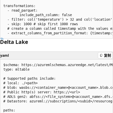
transformations:

  - read_parquet:

        include_path_column: false

  - filter: col('temperature') > 32 and col('location')
  - skip: 1000 # skip first 1000 rows

  # create a column called timestamp with the values e
Delta Lake
yaml
复制
$schema: https://azuremlschemas.azureedge.net/latest/ML
type: mltable

# Supported paths include:

# local: ./<path>

# blob: wasbs://<container_name>@<account_name>.blob.co
# Public http(s) server: https://<url>

# ADLS gen2: abfss://<file_system>@<account_name>.dfs.c
# Datastore: azureml://subscriptions/<subid>/resourceg
paths:
