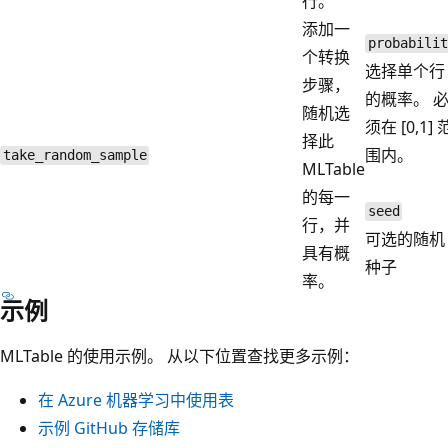
行。
添加一
probabilit
个转换
选择单个行
步骤，
的概率。 
随机选
须在 [0,1] 
择此
围内。
take_random_sample
MLTable
的每一
seed
行，并
可选的随机
具有概
种子
率。
示例
MLTable 的使用示例。 从以下位置查找更多示例：
在 Azure 机器学习中使用表
示例 GitHub 存储库