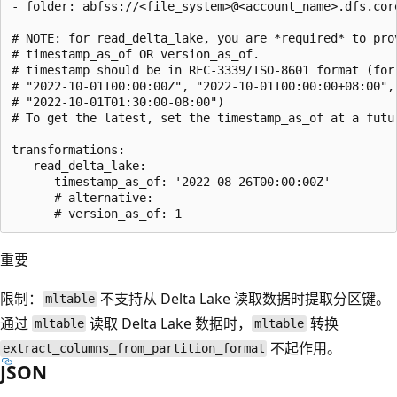
- folder: abfss://<file_system>@<account_name>.dfs.core
# NOTE: for read_delta_lake, you are *required* to prov
# timestamp_as_of OR version_as_of.

# timestamp should be in RFC-3339/ISO-8601 format (for 
# "2022-10-01T00:00:00Z", "2022-10-01T00:00:00+08:00",

# "2022-10-01T01:30:00-08:00")

# To get the latest, set the timestamp_as_of at a futu
transformations:

 - read_delta_lake:

      timestamp_as_of: '2022-08-26T00:00:00Z'

      # alternative:

重要
限制：
不支持从 Delta Lake 读取数据时提取分区键。
mltable
通过
读取 Delta Lake 数据时，
转换
mltable
mltable
不起作用。
extract_columns_from_partition_format
JSON