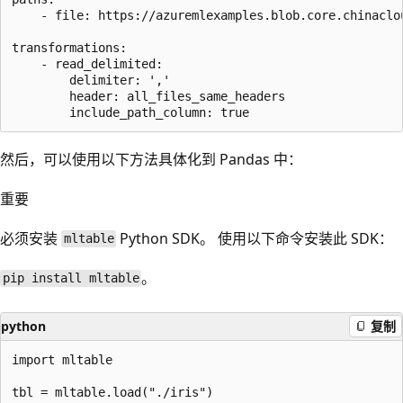
    - file: https://azuremlexamples.blob.core.chinaclou
transformations:

    - read_delimited:

        delimiter: ','

        header: all_files_same_headers

然后，可以使用以下方法具体化到 Pandas 中：
重要
必须安装
Python SDK。 使用以下命令安装此 SDK：
mltable
。
pip install mltable
python
复制
import mltable

tbl = mltable.load("./iris")
