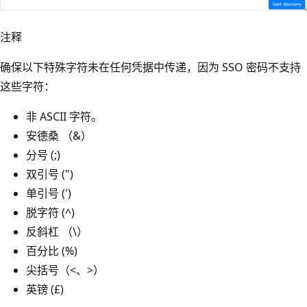
注释
确保以下特殊字符未在任何凭据中传递，因为 SSO 密码不支持
这些字符：
非 ASCII 字符。
安德桑 （&）
分号 (;)
双引号 (")
单引号 (')
脱字符 (^)
反斜杠 （\）
百分比 (%)
尖括号（<、>）
英镑 (£)