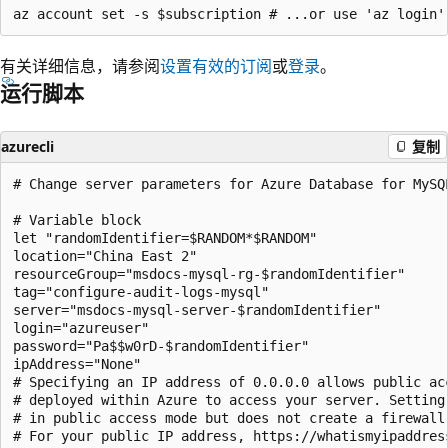
有关详细信息，请参阅
设置有效的订阅
或
登录
。
运行脚本
azurecli
复制
# Change server parameters for Azure Database for MySQL
# Variable block

let "randomIdentifier=$RANDOM*$RANDOM"

location="China East 2"

resourceGroup="msdocs-mysql-rg-$randomIdentifier"

tag="configure-audit-logs-mysql"

server="msdocs-mysql-server-$randomIdentifier"

login="azureuser"

password="Pa$$w0rD-$randomIdentifier"

ipAddress="None"

# Specifying an IP address of 0.0.0.0 allows public acc
# deployed within Azure to access your server. Setting 
# in public access mode but does not create a firewall 
# For your public IP address, https://whatismyipaddress