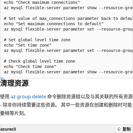
echo "Check maximum connections"

az mysql flexible-server parameter show --resource-gro
# Set value of max_connections parameter back to defaul
echo "Set maximum connnections to default"

az mysql flexible-server parameter set --resource-grou
# Set global level time zone

echo "Set time zone"

az mysql flexible-server parameter set --resource-grou
# Check global level time zone

echo "Check time zone"

清理资源
使用
az group delete
命令删除资源组以及与其关联的所有资源
- 除非你持续需要这些资源。 其中一些资源在创建和删除时可能
要稍等片刻。
azurecli
复制