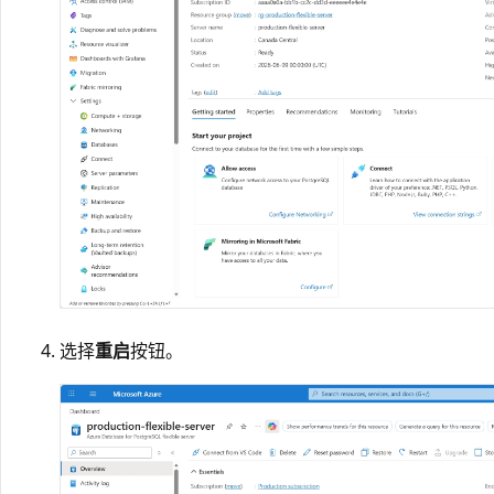
选择
重启
按钮。