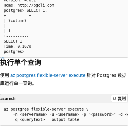
Home: http://pgcli.com

postgres> SELECT 1;

+----------+

| ?column? |

|----------|

| 1        |

+----------+

SELECT 1

Time: 0.167s

执行单个查询
使用
az postgres flexible-server execute
针对 Postgres 数据
库运行单一查询。
azurecli
复制
az postgres flexible-server execute \

    -n <servername> -u <username> -p "<password>" -d <d