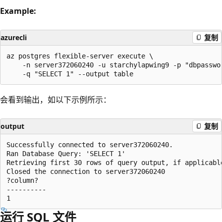
Example:
azurecli
复制
az postgres flexible-server execute \

    -n server372060240 -u starchylapwing9 -p "dbpasswor
会看到输出，如以下示例所示：
output
复制
Successfully connected to server372060240.

Ran Database Query: 'SELECT 1'

Retrieving first 30 rows of query output, if applicable
Closed the connection to server372060240

?column?

----------

运行 SQL 文件