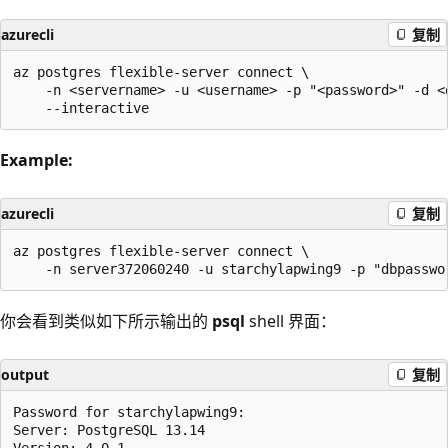
azurecli
复制
az postgres flexible-server connect \

    -n <servername> -u <username> -p "<password>" -d <d
Example:
azurecli
复制
az postgres flexible-server connect \

你会看到类似如下所示输出的
psql
shell 界面：
output
复制
Password for starchylapwing9:

Server: PostgreSQL 13.14

Version: 4.0.1
