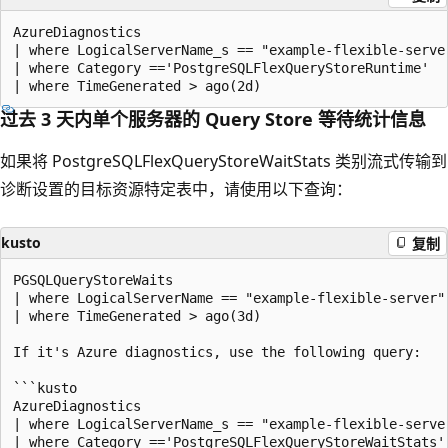
AzureDiagnostics

| where LogicalServerName_s == "example-flexible-server
| where Category =='PostgreSQLFlexQueryStoreRuntime'

过去 3 天内单个服务器的 Query Store 等待统计信息
如果将 PostgreSQLFlexQueryStoreWaitStats 类别流式传输到
诊断设置的目标资源特定表中，请使用以下查询：
kusto
复制
PGSQLQueryStoreWaits

| where LogicalServerName == "example-flexible-server"

| where TimeGenerated > ago(3d)

If it's Azure diagnostics, use the following query:

```kusto

AzureDiagnostics

| where LogicalServerName_s == "example-flexible-server
| where Category =='PostgreSQLFlexQueryStoreWaitStats'
