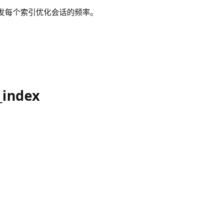
RT”时触发每个索引优化会话的频率。
_index
。