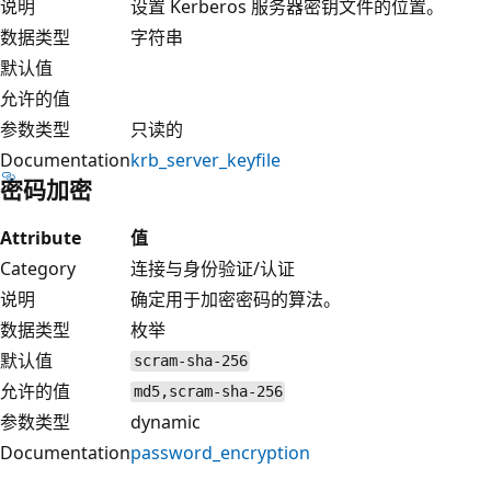
说明
设置 Kerberos 服务器密钥文件的位置。
数据类型
字符串
默认值
允许的值
参数类型
只读的
Documentation
krb_server_keyfile
密码加密
Attribute
值
Category
连接与身份验证/认证
说明
确定用于加密密码的算法。
数据类型
枚举
默认值
scram-sha-256
允许的值
md5,scram-sha-256
参数类型
dynamic
Documentation
password_encryption
阅