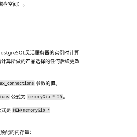
或磁盘空间）。
r PostgreSQL灵活服务器的实例时计算
的计算所做的产品选择的任何后续更改
参数的值。
ax_connections
公式为
。
ions
memoryGib * 25
公式是
MIN(memoryGib *
预配的内存量：