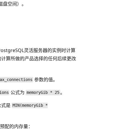
或磁盘空间）。
r PostgreSQL灵活服务器的实例时计算
的计算所做的产品选择的任何后续更改
参数的值。
ax_connections
公式为
。
ions
memoryGib * 25
公式是
MIN(memoryGib *
预配的内存量：