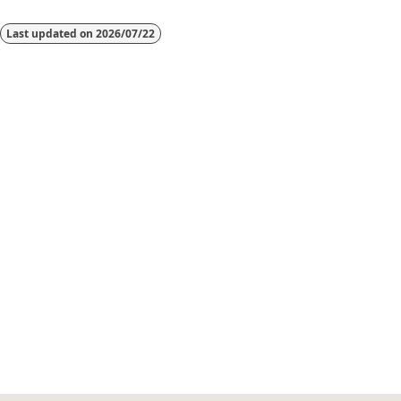
读
Last updated on
2026/07/22
模
式
已
禁
用