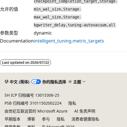
checkpoint_completion_target,Storage-
允许的值
min_wal_size,Storage-
max_wal_size,Storage-
bgwriter_delay,tuning-autovacuum,all
参数类型
dynamic
Documentation
intelligent_tuning.metric_targets
阅
读
Last updated on
2026/07/22
模
式
已
中文 (简体)
你的隐私选择
主题
禁
SH ICP 归档编号 13015306-25
用
PSB 归档编号 31011502002224
隐私
由世纪互联运营的 Microsoft Azure
AI 免责声明
早期版本
博客
参与
隐私
消费者健康隐私
使用条款
商标
© Microsoft 2026