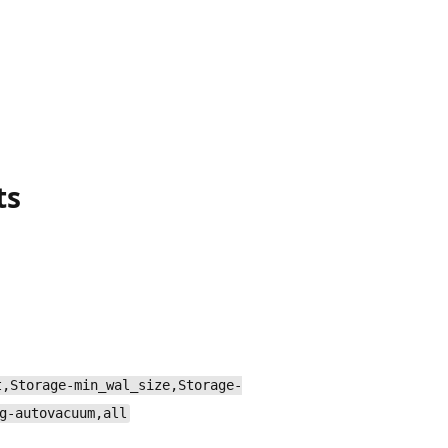
ts
t,Storage-min_wal_size,Storage-
g-autovacuum,all