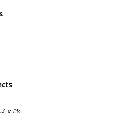
s
ects
LOB）的迁移。