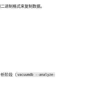
用二进制格式来复制数据。
分析阶段（
vacuumdb --analyze-