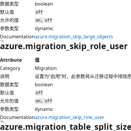
数据类型
boolean
默认值
off
允许的值
on, off
参数类型
dynamic
Documentation
azure.migration_skip_large_objects
azure.migration_skip_role_user
Attribute
值
Category
Migration
说明
设置为“启用”时，此参数将从迁移过程中排除
数据类型
boolean
默认值
off
允许的值
on, off
参数类型
dynamic
Documentation
azure.migration_skip_role_user
azure.migration_table_split_siz