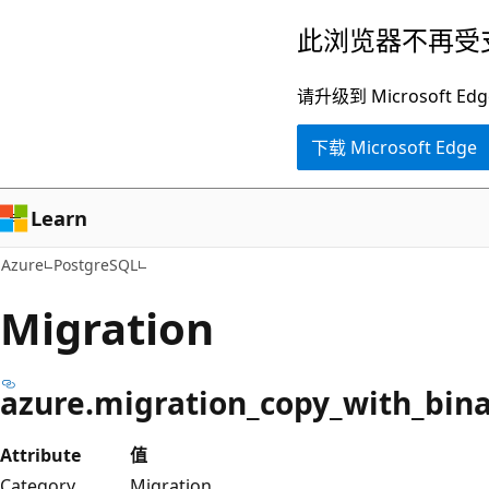
跳
此浏览器不再受
至
主
请升级到 Microsof
要
下载 Microsoft Edge
内
容
Learn
Azure
PostgreSQL
Migration
azure.migration_copy_with_bin
Attribute
值
Category
Migration