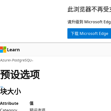
跳
此浏览器不再受
至
主
请升级到 Microsof
要
下载 Microsoft Edge
内
容
Learn
Azure
PostgreSQL
预设选项
块大小
Attribute
值
Category
预设选项