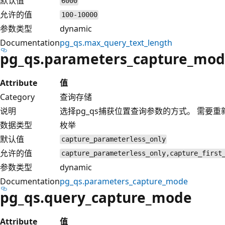
默认值
6000
允许的值
100-10000
参数类型
dynamic
Documentation
pg_qs.max_query_text_length
pg_qs.parameters_capture_mo
Attribute
值
Category
查询存储
说明
选择pg_qs捕获位置查询参数的方式。 需要
数据类型
枚举
默认值
capture_parameterless_only
允许的值
capture_parameterless_only,capture_first
参数类型
dynamic
Documentation
pg_qs.parameters_capture_mode
pg_qs.query_capture_mode
Attribute
值