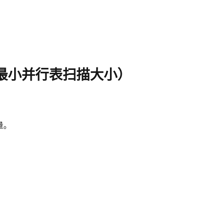
ize （最小并行表扫描大小）
量。