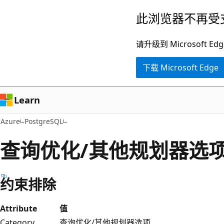
跳
此浏览器不再受
至
主
请升级到 Microsof
要
下载 Microsoft Edge
内
容
Learn
Azure
PostgreSQL
查询优化/其他规划器选
约束排除
Attribute
值
Category
查询优化/其他规划器选项