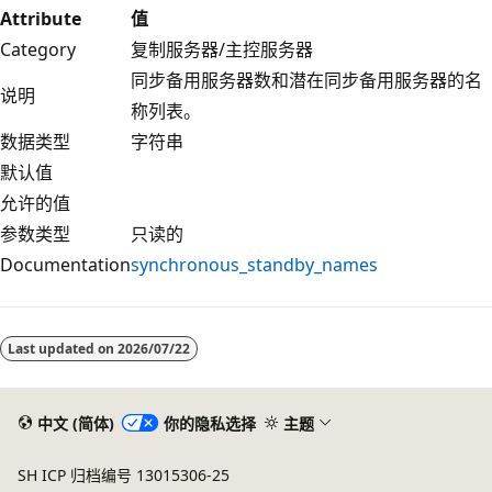
Attribute
值
Category
复制服务器/主控服务器
同步备用服务器数和潜在同步备用服务器的名
说明
称列表。
数据类型
字符串
默认值
允许的值
参数类型
只读的
Documentation
synchronous_standby_names
阅
读
Last updated on
2026/07/22
模
式
已
中文 (简体)
你的隐私选择
主题
禁
SH ICP 归档编号 13015306-25
用