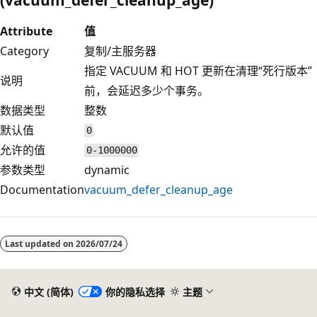
Attribute
值
Category
复制/主服务器
指定 VACUUM 和 HOT 更新在清理“死行版本”
说明
前，会延迟多少个事务。
数据类型
整数
默认值
0
允许的值
0-1000000
参数类型
dynamic
Documentation
vacuum_defer_cleanup_age
阅
读
Last updated on
2026/07/24
模
式
已
中文 (简体)
你的隐私选择
主题
禁