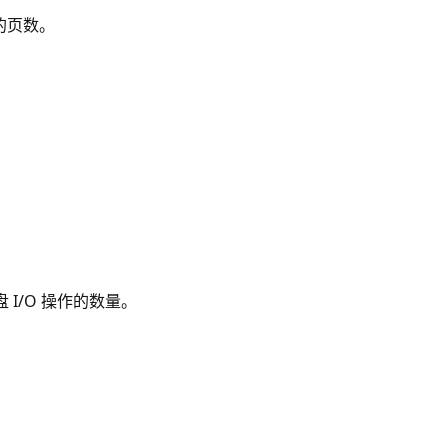
的页数。
盘 I/O 操作的数量。