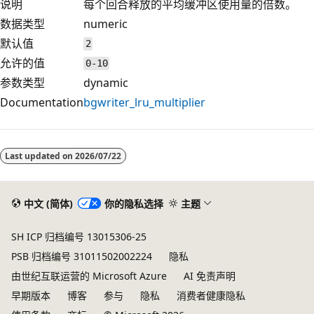
说明
每个回合释放的平均缓冲区使用量的倍数。
数据类型
numeric
默认值
2
允许的值
0-10
参数类型
dynamic
Documentation
bgwriter_lru_multiplier
阅
读
Last updated on
2026/07/22
模
式
已
中文 (简体)
你的隐私选择
主题
禁
SH ICP 归档编号 13015306-25
用
PSB 归档编号 31011502002224
隐私
由世纪互联运营的 Microsoft Azure
AI 免责声明
早期版本
博客
参与
隐私
消费者健康隐私