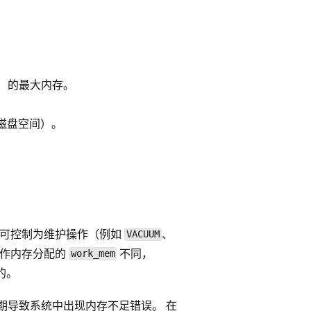
”）的最大内存。
或磁盘空间）。
。 它可控制为维护操作（例如
、
VACUUM
操作内存分配的
不同，
work_mem
的。
期导致系统中出现内存不足错误。 在