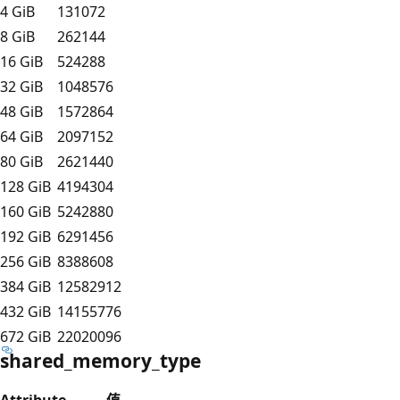
4 GiB
131072
8 GiB
262144
16 GiB
524288
32 GiB
1048576
48 GiB
1572864
64 GiB
2097152
80 GiB
2621440
128 GiB
4194304
160 GiB
5242880
192 GiB
6291456
256 GiB
8388608
384 GiB
12582912
432 GiB
14155776
672 GiB
22020096
shared_memory_type
Attribute
值