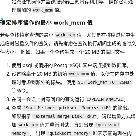
始终谨慎操作并监视服务器上的内存利用率，确保它可处
理增加的
值。
work_mem
确定排序操作的最小 work_mem 值
若要查找特定查询的最小
值，尤其是在排序过程中生
work_mem
成临时磁盘文件的查询，请先考虑在查询执行期间生成的临时文
件大小。 例如，如果一个查询生成一个 20 MB 的临时文件：
使用 psql 或偏好的 PostgreSQL 客户端连接到数据库。
设置略高于 20 MB 的初始
值，以便在内存中处
work_mem
理时考虑到额外的标头。 使用
SET work_mem TO '25MB'
等命令。
在同一会话上对有问题的查询运行
。
EXPLAIN ANALYZE
查看
的输出。
"Sort Method: quicksort Memory: xkB"
如果指示
，请以增量方式增
"external merge Disk: xkB"
加
值并重新测试，直到出现
work_mem
"quicksort
。 出现
即表示查询现在内
Memory"
"quicksort Memory"