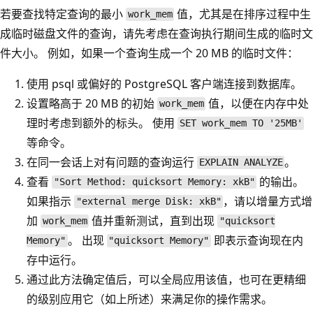
若要查找特定查询的最小
值，尤其是在排序过程中生
work_mem
成临时磁盘文件的查询，请先考虑在查询执行期间生成的临时文
件大小。 例如，如果一个查询生成一个 20 MB 的临时文件：
使用 psql 或偏好的 PostgreSQL 客户端连接到数据库。
设置略高于 20 MB 的初始
值，以便在内存中处
work_mem
理时考虑到额外的标头。 使用
SET work_mem TO '25MB'
等命令。
在同一会话上对有问题的查询运行
。
EXPLAIN ANALYZE
查看
的输出。
"Sort Method: quicksort Memory: xkB"
如果指示
，请以增量方式增
"external merge Disk: xkB"
加
值并重新测试，直到出现
work_mem
"quicksort
。 出现
即表示查询现在内
Memory"
"quicksort Memory"
存中运行。
通过此方法确定值后，可以全局应用该值，也可在更精细
的级别应用它（如上所述）来满足你的操作需求。