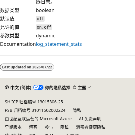
器日志。
数据类型
boolean
默认值
off
允许的值
on,off
参数类型
dynamic
Documentation
log_statement_stats
阅
读
Last updated on
2026/07/22
模
式
已
中文 (简体)
你的隐私选择
主题
禁
SH ICP 归档编号 13015306-25
用
PSB 归档编号 31011502002224
隐私
由世纪互联运营的 Microsoft Azure
AI 免责声明
早期版本
博客
参与
隐私
消费者健康隐私