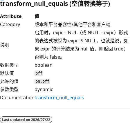
transform_null_equals (空值转换等于)
Attribute
值
Category
版本和平台兼容性/其他平台和客户端
启用时，expr = NUL（或 NULL = expr）形式
的表达式被视为 expr IS NULL，也就是说，如
说明
果 expr 的计算结果为 null 值，则返回 true；
否则为 false。
数据类型
boolean
默认值
off
允许的值
on,off
参数类型
dynamic
Documentation
transform_null_equals
阅
读
Last updated on
2026/07/22
模
式