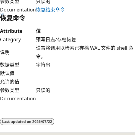
参数类型
只读的
Documentation
恢复结束命令
恢复命令
Attribute
值
Category
预写日志/存档恢复
设置将调用以检索已存档 WAL 文件的 shell 命
说明
令。
数据类型
字符串
默认值
允许的值
参数类型
只读的
Documentation
阅
读
Last updated on
2026/07/22
模
式