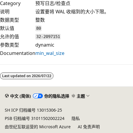
Category
预写日志/检查点
说明
设置要将 WAL 收缩到的大小下限。
数据类型
整数
默认值
80
允许的值
32-2097151
参数类型
dynamic
Documentation
min_wal_size
阅
读
Last updated on
2026/07/22
模
式
已
中文 (简体)
你的隐私选择
主题
禁
SH ICP 归档编号 13015306-25
用
PSB 归档编号 31011502002224
隐私
由世纪互联运营的 Microsoft Azure
AI 免责声明