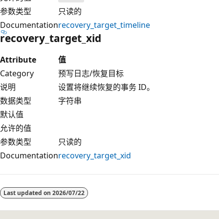
参数类型
只读的
Documentation
recovery_target_timeline
recovery_target_xid
Attribute
值
Category
预写日志/恢复目标
说明
设置将继续恢复的事务 ID。
数据类型
字符串
默认值
允许的值
参数类型
只读的
Documentation
recovery_target_xid
阅
读
Last updated on
2026/07/22
模
式