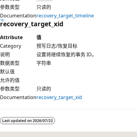
参数类型
只读的
Documentation
recovery_target_timeline
recovery_target_xid
Attribute
值
Category
预写日志/恢复目标
说明
设置将继续恢复的事务 ID。
数据类型
字符串
默认值
允许的值
参数类型
只读的
Documentation
recovery_target_xid
阅
读
Last updated on
2026/07/22
模
式