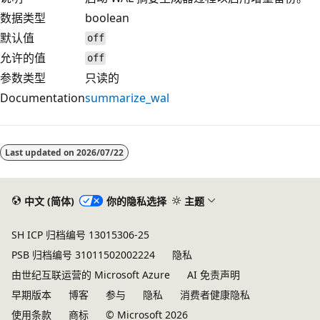
数据类型
boolean
默认值
off
允许的值
off
参数类型
只读的
Documentation
summarize_wal
阅
读
Last updated on
2026/07/22
模
式
已
中文 (简体)
你的隐私选择
主题
禁
SH ICP 归档编号 13015306-25
用
PSB 归档编号 31011502002224
隐私
由世纪互联运营的 Microsoft Azure
AI 免责声明
早期版本
博客
参与
隐私
消费者健康隐私
使用条款
商标
© Microsoft 2026