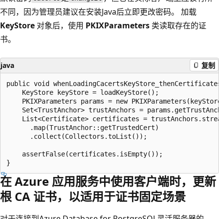
不同，因为管理员建议在安装Java后立即更改密码。 加载
KeyStore
对象后，使用
PKIXParameters
类读取存在的证
书。
java
复制
public void whenLoadingCacertsKeyStore_thenCertificates
    KeyStore keyStore = loadKeyStore();

    PKIXParameters params = new PKIXParameters(keyStore
    Set<TrustAnchor> trustAnchors = params.getTrustAnch
    List<Certificate> certificates = trustAnchors.strea
      .map(TrustAnchor::getTrustedCert)

      .collect(Collectors.toList());

    assertFalse(certificates.isEmpty());

在 Azure 应用服务中使用客户端时，更新
根 CA 证书，以适用于证书固定场景
对于连接到Azure Database for PostgreSQL灵活服务器的