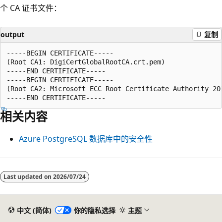
个 CA 证书文件：
output
复制
-----BEGIN CERTIFICATE-----

(Root CA1: DigiCertGlobalRootCA.crt.pem)

-----END CERTIFICATE-----

-----BEGIN CERTIFICATE-----

(Root CA2: Microsoft ECC Root Certificate Authority 201
相关内容
Azure PostgreSQL 数据库中的安全性
Last updated on
2026/07/24
中文 (简体)
你的隐私选择
主题